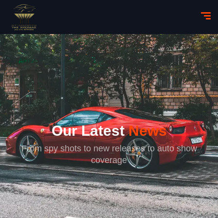
Our Latest
News
From spy shots to new releases to auto show
coverage