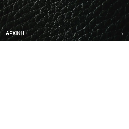
ΑΡΧΙΚΗ
ΠΟΙΟΙ ΕΙΜΑΣΤΕ
ΤΑ ΜΕΛΗ ΤΟΥ ΘΕΣΜΟΥ
ΤΟ ΔΙΟΙΚΗΤΙΚΟ ΣΥΜΒΟΥΛΙΟ
ΑΝΑΚΟΙΝΩΣΕΙΣ
ΑΥΤΟΚΙΝΗΤΑ ΤΗΣ ΧΡΟΝΙΑΣ
ΦΙΝΑΛΙΣΤ ΤΟΥ 2025
Copyright © 2025. All rights reserved. Developed by
Caramousa