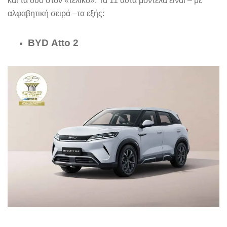
και τα δύο στον «τελικό». Τα 11 αυτά μοντέλα είναι – με
αλφαβητική σειρά –τα εξής:
BYD
Atto
2