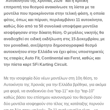
“Αυτοκινήτου της Χρονιάς 2026” και η κριτική
επιτροπή του θεσμού ανακοίνωσε τη λίστα με τα
μοντέλα που προκρίνονται στην τελική φάση, η οποία
φέτος, όπως και πέρυσι, περιλαμβάνει 11 αυτοκίνητα,
καθώς δύο από τα 50 συνολικά υποψήφια μοντέλα
ισοψήφησαν στην δέκατη θέση. Ο μεγάλος νικητής θα
αναδειχθεί σε ειδική εκδήλωση στις 15 Δεκεμβρίου, με
τον μοναδικό, ανεξάρτητο δημοσιογραφικό θεσμό
αυτοκινήτου στην Ελλάδα να έχει φέτος υποστηρικτές
τις εταιρίες
Auto
Fit
,
Continental
και
Ferst
, καθώς και
την πίστα καρτ SFi Karting Circuit.
Με την ισοψηφία δύο νέων μοντέλων στη 10η θέση, το
Αυτοκίνητο της Χρονιάς για την Ελλάδα βρέθηκε, για ακόμα
μια φορά, να αναδεικνύει ένα “top-11” και όχι “top-10”
καθώς βάσει του επίσημου κανονισμού του θεσμού όταν
δύο μοντέλα ισοψηφούν στο τέλος της κατάταξης περνούν