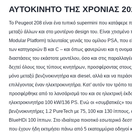
ΑΥΤΟΚΙΝΗΤΟ TΗΣ ΧΡΟΝΙΑΣ 20
Το Peugeot 208 είναι ένα τυπικό supermini που κατάφερε π
μεταξύ άλλων και στο μοντέρνο design του. Είναι χτισμ
Modular Platform) τελευταίας γενιάς του ομίλου PSA, που ε
των κατηγοριών B και C – και όπως φανερώνει και η ονομα
διαστάσεις του εκάστοτε μοντέλου, όσο και στις παραλλαγέ
δεχτεί όλους τους τύπους κινητήρων, προσφέροντας στους 
μόνο μεταξύ βενζινοκινητήρα και diesel, αλλά και να περ
επιλέγοντας έναν ηλεκτροκινητήρα. Κατ’ αυτόν τον τρόπο τ
προσφέρθηκε από το λανσάρισμά του και σε ηλεκτρική έκδ
ηλεκτροκινητήρα 100 kW/136 PS. Ενώ οι «συμβατικές» του 
βενζινοκινητήρες 1.2 PureTech με 75, 100 και 130 ίππους, 
BlueHDi 100 ίππων. Στο ιδιαίτερα ποιοτικό εσωτερικό δεσπ
που έχουν ήδη εκτιμήσει πάνω από 5 εκατομμύρια οδηγοί 