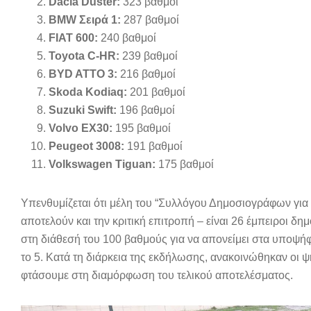
Dacia Duster:
323 βαθμοί
BMW Σειρά 1:
287 βαθμοί
FIAT 600:
240 βαθμοί
Toyota C-HR:
239 βαθμοί
BYD ATTO 3:
216 βαθμοί
Skoda Kodiaq:
201 βαθμοί
Suzuki Swift:
196 βαθμοί
Volvo EX30:
195 βαθμοί
Peugeot 3008:
191 βαθμοί
Volkswagen Tiguan:
175 βαθμοί
Υπενθυμίζεται ότι μέλη του “Συλλόγου Δημοσιογράφων για 
αποτελούν και την κριτική επιτροπή – είναι 26 έμπειροι δ
στη διάθεσή του 100 βαθμούς για να απονείμει στα υποψήφι
το 5. Κατά τη διάρκεια της εκδήλωσης, ανακοινώθηκαν οι ψ
φτάσουμε στη διαμόρφωση του τελικού αποτελέσματος.