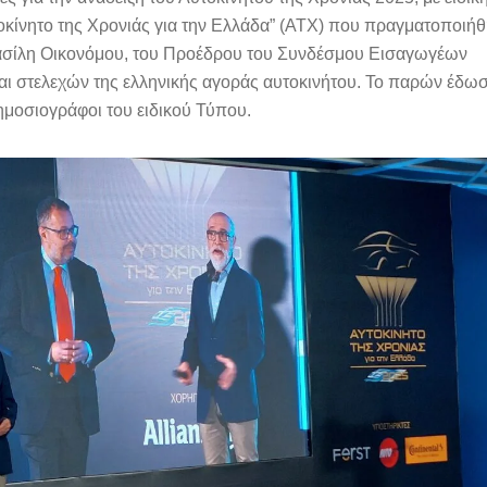
κίνητο της Χρονιάς για την Ελλάδα” (ΑΤΧ) που πραγματοποιήθ
ασίλη Οικονόμου, του Προέδρου του Συνδέσμου Εισαγωγέων
ι στελεχών της ελληνικής αγοράς αυτοκινήτου. Το παρών έδω
μοσιογράφοι του ειδικού Τύπου.