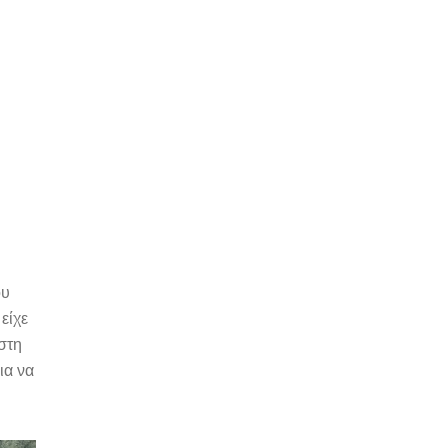
ου
είχε
στη
ια να