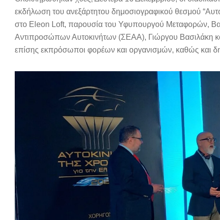
εκδήλωση του ανεξάρτητου δημοσιογραφικού θεσμού “Αυτο
στο Eleon Loft, παρουσία του Υφυπουργού Μεταφορών, Β
Αντιπροσώπων Αυτοκινήτων (ΣΕΑΑ), Γιώργου Βασιλάκη κα
επίσης εκπρόσωποι φορέων και οργανισμών, καθώς και δη