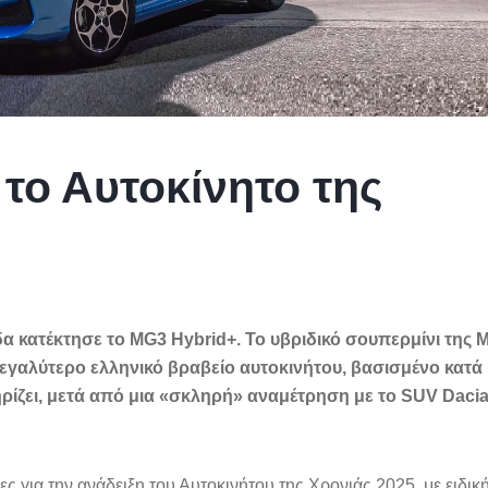
 το Αυτοκίνητο της
δα κατέκτησε το MG3 Hybrid+. Το υβριδικό σουπερμίνι της 
μεγαλύτερο ελληνικό βραβείο αυτοκινήτου, βασισμένο κατά
ρίζει, μετά από μια «σκληρή» αναμέτρηση με το SUV Daci
ς για την ανάδειξη του Αυτοκινήτου της Χρονιάς 2025, με ειδικ