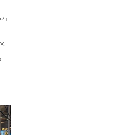
μέλη
ας
υ